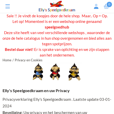
Cookievoorkeuren zijn beschikbaar. Kies instellingen of sta alle cooki
0
Sale !! Je vindt de koopjes door de hele shop. Maar.. Op = Op.
Let op! Momenteel is er een webshop online genaamd
speelgoedhub
Deze site heeft van veel verschillende webshops , waaronder de
onze de hele catalogus in hun shop overgenomen en bied alles aan
tegen spotprijzen.
Bestel daar niet!
Er is sprake van oplichting en we zijn stappen
aan het ondernemen.
Home
/
Privacy en Cookies
Elly's Speelgoedkraam en uw Privacy
Privacyverklaring Elly's Speelgoedkraam . Laatste update 03-01-
2024
Beveiliging:
Uw privacy en het beschermen van uw