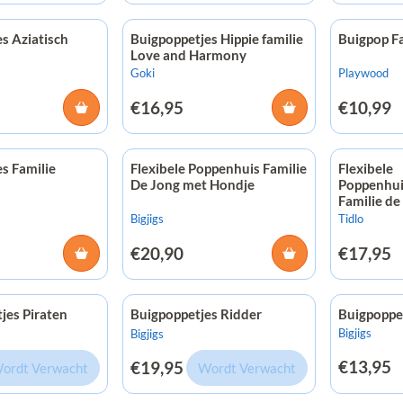
s Aziatisch
Buigpoppetjes Hippie familie
Buigpop F
Love and Harmony
Merk:
Merk:
Goki
Playwood
Prijs: 16,95
Prijs: 10,9
€16,95
€10,99
s Familie
Flexibele Poppenhuis Familie
Flexibele
De Jong met Hondje
Poppenhui
Familie de
Merk:
Merk:
Bigjigs
Tidlo
Prijs: 20,90
Prijs: 17,9
€20,90
€17,95
jes Piraten
Buigpoppetjes Ridder
Buigpoppe
Merk:
Merk:
Bigjigs
Bigjigs
Prijs: 13,9
Prijs: 19,95
€13,95
€19,95
ordt Verwacht
Wordt Verwacht