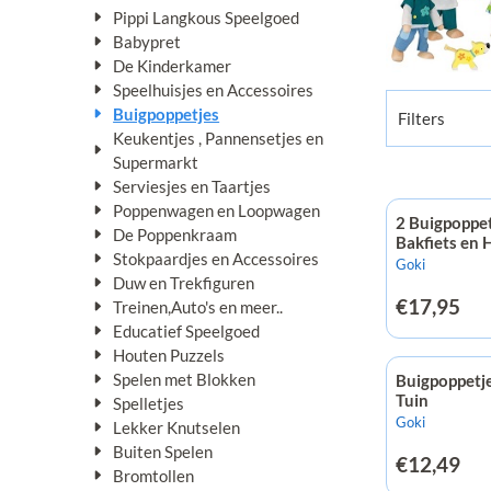
Pippi Langkous Speelgoed
Babypret
De Kinderkamer
Speelhuisjes en Accessoires
Buigpoppetjes
Filters
Keukentjes , Pannensetjes en
Supermarkt
Serviesjes en Taartjes
Poppenwagen en Loopwagen
2 Buigpoppe
De Poppenkraam
Bakfiets en 
Stokpaardjes en Accessoires
Merk:
Goki
Duw en Trekfiguren
Prijs: 17,95
€17,95
Treinen,Auto's en meer..
Educatief Speelgoed
Houten Puzzels
Spelen met Blokken
Buigpoppetj
Tuin
Spelletjes
Merk:
Goki
Lekker Knutselen
Buiten Spelen
Prijs: 12,49
€12,49
Bromtollen