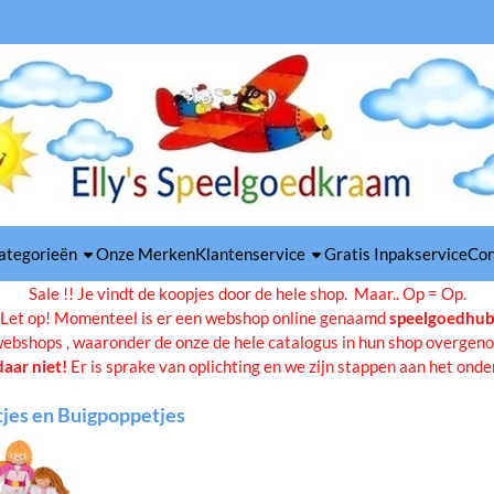
es toe.
ategorieën
Onze Merken
Klantenservice
Gratis Inpakservice
Con
Sale !! Je vindt de koopjes door de hele shop. Maar.. Op = Op.
Let op! Momenteel is er een webshop online genaamd
speelgoedhu
webshops , waaronder de onze de hele catalogus in hun shop overgeno
daar niet!
Er is sprake van oplichting en we zijn stappen aan het ond
tjes en Buigpoppetjes