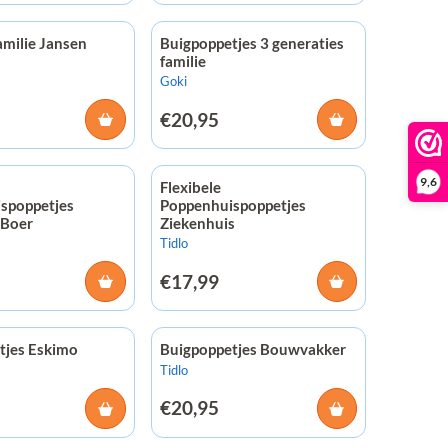
amilie Jansen
Buigpoppetjes 3 generaties
familie
Merk:
Goki
9
Prijs: 20,95
€20,95
9,6
Flexibele
spoppetjes
Poppenhuispoppetjes
 Boer
Ziekenhuis
Merk:
Tidlo
5
Prijs: 17,99
€17,99
tjes Eskimo
Buigpoppetjes Bouwvakker
Merk:
Tidlo
5
Prijs: 20,95
€20,95