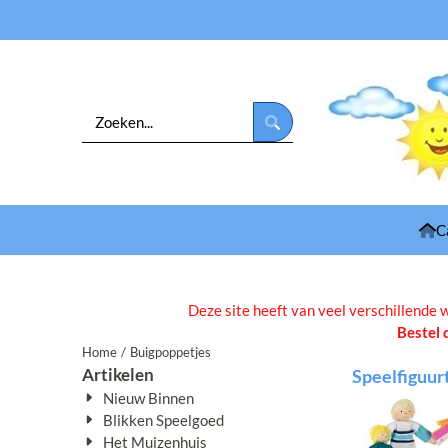
Cookievoorkeuren zijn beschikbaar. Kies instellingen of sta alle cooki
Zoeken
C
Deze site heeft van veel verschillende 
Bestel 
Home
/
Buigpoppetjes
Artikelen
Speelfiguur
Nieuw Binnen
Blikken Speelgoed
Het Muizenhuis