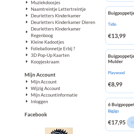
Muziekdoosjes
Naamtreintje Lettertreintje
Buigpoppetje
Deurletters Kinderkamer
Deurletters Kinderkamer Dieren
Merk:
Tidlo
Deurletters Kinderkamer
Prijs: 13,99
€13,99
Regenboog
Kleine Kadootjes
Folieballonnetje Erbij ?
3D Pop-Up Kaarten
Buigpoppetje
Mulder
Koopjeskraam
Merk:
Playwood
Mijn Account
Mijn Account
Prijs: 8,99
€8,99
Wijzig Account
Mijn Accountinformatie
Inloggen
6 Buigpoppet
Merk:
Bigjigs
Facebook
Prijs: 17,95
€17,95
W