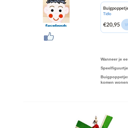
Buigpoppetj
Merk:
Tidlo
Prijs: 20,95
€20,95
W
Wanneer je ee
Speelfiguurtj
Buigpoppetjes
komen wonen