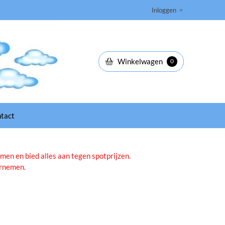
Inloggen
Winkelwagen
0
tact
b
men en bied alles aan tegen spotprijzen.
ernemen.