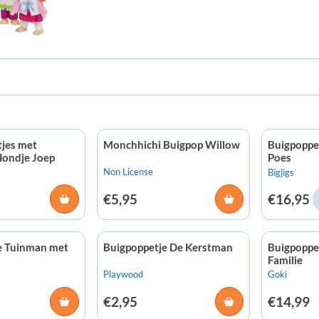
tjes met
Monchhichi Buigpop Willow
Buigpoppet
Hondje Joep
Poes
Merk:
Non License
Merk:
Bigjigs
Prijs: 5,95
Prijs: 16,9
€5,95
€16,95
e Tuinman met
Buigpoppetje De Kerstman
Buigpoppet
Familie
Merk:
Merk:
Playwood
Goki
Prijs: 2,95
Prijs: 14,9
€2,95
€14,99