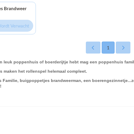
es Brandweer
ordt Verwacht
1
n leuk poppenhuis of boerderijtje hebt mag een poppenhuis famil
es maken het rollenspel helemaal compleet.
 Familie, buigpoppetjes brandweerman, een boerengezinnetje...z
!