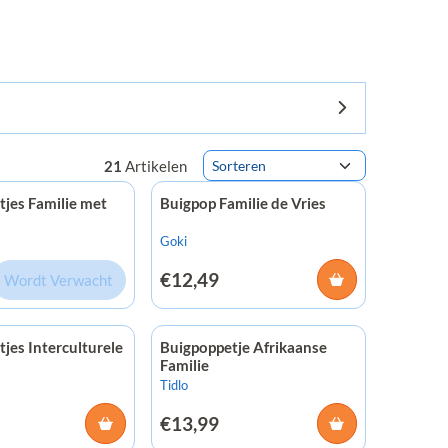
Sorteermethode
21
Artikelen
jes Familie met
Buigpop Familie de Vries
Merk:
Goki
Prijs: 12,49
5
€12,49
Wordt Verwacht
jes Interculturele
Buigpoppetje Afrikaanse
Familie
Merk:
Tidlo
9
Prijs: 13,99
€13,99